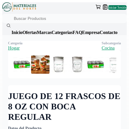
Iniciar Sesión
Inicio
Ofertas
Marcas
Categorias
FAQ
Empresa
Contacto
Categoría
Subcategoría
Hogar
Cocina
JUEGO DE 12 FRASCOS DE
8 OZ CON BOCA
REGULAR
Datos del Producto