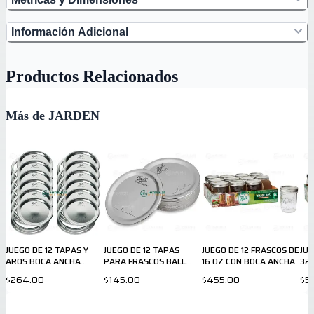
Información Adicional
Productos Relacionados
Más de JARDEN
JUEGO DE 12 TAPAS Y
JUEGO DE 12 TAPAS
JUEGO DE 12 FRASCOS DE
JUE
AROS BOCA ANCHA
PARA FRASCOS BALL
16 OZ CON BOCA ANCHA
32
PARA FRASCOS BALL
CON BOCA ANCHA
$264.00
$145.00
$455.00
$5