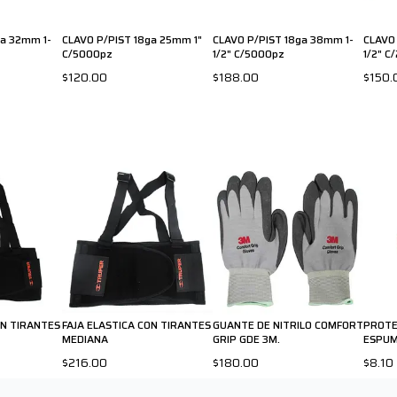
ga 32mm 1-
CLAVO P/PIST 18ga 25mm 1"
CLAVO P/PIST 18ga 38mm 1-
CLAVO
C/5000pz
1/2" C/5000pz
1/2" C
$120.00
$188.00
$150.
ON TIRANTES
FAJA ELASTICA CON TIRANTES
GUANTE DE NITRILO COMFORT
PROTE
MEDIANA
GRIP GDE 3M.
ESPUM
$216.00
$180.00
$8.10