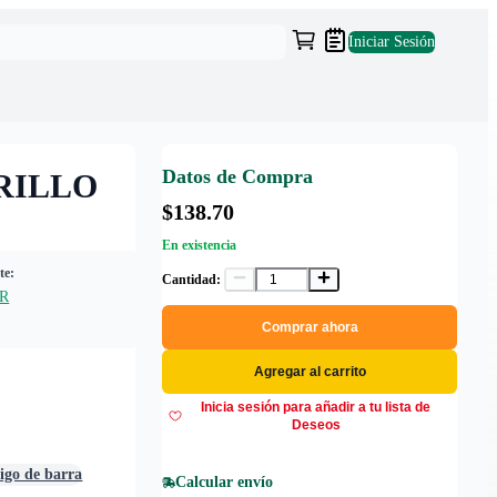
Iniciar Sesión
Datos de Compra
RILLO
$138.70
En existencia
te:
Cantidad:
R
Comprar ahora
Agregar al carrito
Inicia sesión para añadir a tu lista de
Deseos
digo de barra
Calcular envío