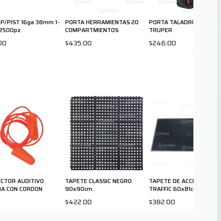
 P/PIST 16ga 38mm 1-
PORTA HERRAMIENTAS 20
PORTA TALADRO UNIVER
/2500pz
COMPARTMIENTOS
TRUPER
00
$435.00
$246.00
CTOR AUDITIVO
TAPETE CLASSIC NEGRO
TAPETE DE ACCESO HEAV
A CON CORDON
90x90cm.
TRAFFIC 60x81cm.
$422.00
$382.00