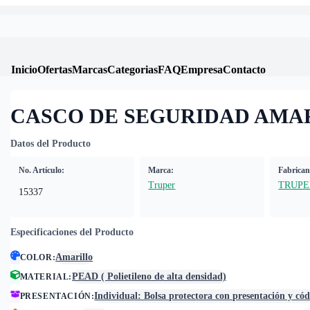
Inicio
Ofertas
Marcas
Categorias
FAQ
Empresa
Contacto
CASCO DE SEGURIDAD AMA
Datos del Producto
No. Artículo:
Marca:
Fabrican
Truper
TRUPE
15337
Especificaciones del Producto
Amarillo
COLOR
:
PEAD ( Polietileno de alta densidad)
MATERIAL
:
Individual: Bolsa protectora con presentación y có
PRESENTACIÓN
: