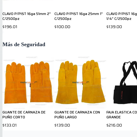
CLAVO P/PIST 16ga 51mm 2"
CLAVO P/PIST 16ga 25mm 1"
CLAVO P/PIST 16
C/2500pz
C/2500pz
1/4" C/2500pz
$196.01
$100.00
$139.00
Más de Seguridad
GUANTE DE CARNAZA DE
GUANTE DE CARNAZA CON
FAJA ELASTICA C
PUÑO CORTO
PUÑO LARGO
GRANDE
$133.01
$139.00
$216.00