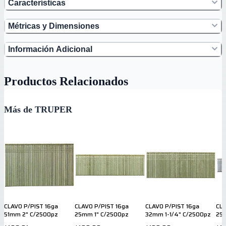
Características
Métricas y Dimensiones
Información Adicional
Productos Relacionados
Más de TRUPER
CLAVO P/PIST 16ga
CLAVO P/PIST 16ga
CLAVO P/PIST 16ga
CLA
51mm 2" C/2500pz
25mm 1" C/2500pz
32mm 1-1/4" C/2500pz
25