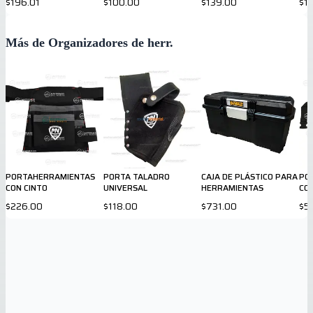
$196.01
$100.00
$139.00
$1
Más de Organizadores de herr.
PORTAHERRAMIENTAS
PORTA TALADRO
CAJA DE PLÁSTICO PARA
PO
CON CINTO
UNIVERSAL
HERRAMIENTAS
CO
$226.00
$118.00
$731.00
$5