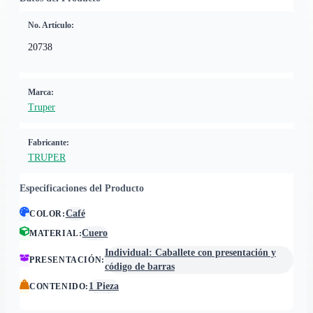
No. Artículo:
20738
Marca:
Truper
Fabricante:
TRUPER
Especificaciones del Producto
Café
COLOR
:
Cuero
MATERIAL
:
Individual: Caballete con presentación y
PRESENTACIÓN
:
código de barras
1 Pieza
CONTENIDO
: