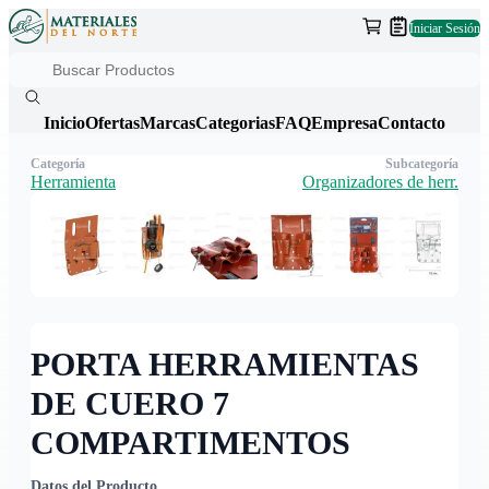
Iniciar Sesión
Inicio
Ofertas
Marcas
Categorias
FAQ
Empresa
Contacto
Categoría
Subcategoría
Herramienta
Organizadores de herr.
PORTA HERRAMIENTAS
DE CUERO 7
COMPARTIMENTOS
Datos del Producto