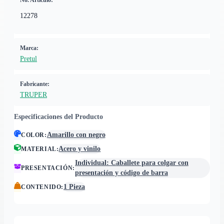
No. Artículo:
12278
Marca:
Pretul
Fabricante:
TRUPER
Especificaciones del Producto
Amarillo con negro
COLOR
:
Acero y vinilo
MATERIAL
:
Individual: Caballete para colgar con
PRESENTACIÓN
:
presentación y código de barra
1 Pieza
CONTENIDO
: