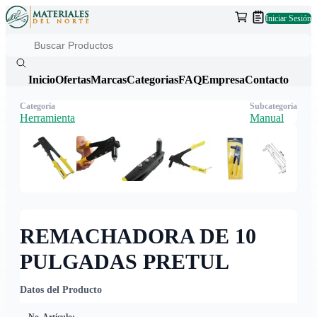
Iniciar Sesión
Inicio
Ofertas
Marcas
Categorias
FAQ
Empresa
Contacto
Categoría
Subcategoría
Herramienta
Manual
REMACHADORA DE 10
PULGADAS PRETUL
Datos del Producto