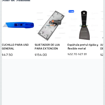
5
var.
CUCHILLO PARA USO
SUJETADOR DE LIJA
Espátula pretul rígida y
JU
GENERAL
PARA EXTENCIÓN
flexible metal
DE
$22.70
-
$27.81
$47.50
$154.00
$2