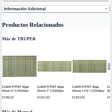
Información Adicional
Productos Relacionados
Más de TRUPER
CLAVO P/PIST 16ga
CLAVO P/PIST 16ga
CLAVO P/PIST 16ga
CLA
51mm 2" C/2500pz
25mm 1" C/2500pz
32mm 1-1/4" C/2500pz
25
$196.01
$100.00
$139.00
$1
Más de Manual