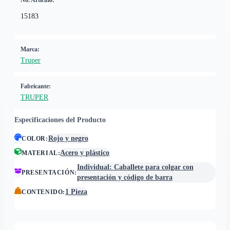
No. Artículo:
15183
Marca:
Truper
Fabricante:
TRUPER
Especificaciones del Producto
Rojo y negro
COLOR
:
Acero y plástico
MATERIAL
:
Individual: Caballete para colgar con
PRESENTACIÓN
:
presentación y código de barra
1 Pieza
CONTENIDO
: