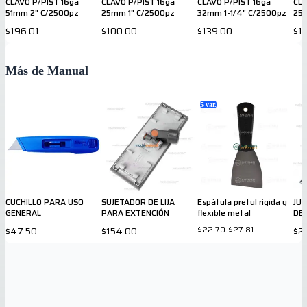
CLAVO P/PIST 16ga
CLAVO P/PIST 16ga
CLAVO P/PIST 16ga
CLA
51mm 2" C/2500pz
25mm 1" C/2500pz
32mm 1-1/4" C/2500pz
25
$196.01
$100.00
$139.00
$1
Más de Manual
5
var.
CUCHILLO PARA USO
SUJETADOR DE LIJA
Espátula pretul rígida y
JU
GENERAL
PARA EXTENCIÓN
flexible metal
DE
$22.70
-
$27.81
$47.50
$154.00
$2