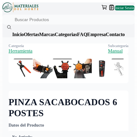
Iniciar Sesión
Inicio
Ofertas
Marcas
Categorias
FAQ
Empresa
Contacto
Categoría
Subcategoría
Herramienta
Manual
PINZA SACABOCADOS 6
POSTES
Datos del Producto