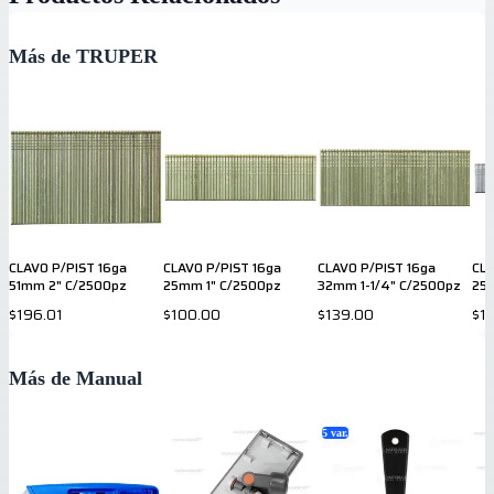
Más de TRUPER
CLAVO P/PIST 16ga
CLAVO P/PIST 16ga
CLAVO P/PIST 16ga
CLA
51mm 2" C/2500pz
25mm 1" C/2500pz
32mm 1-1/4" C/2500pz
25
$196.01
$100.00
$139.00
$1
Más de Manual
5
var.