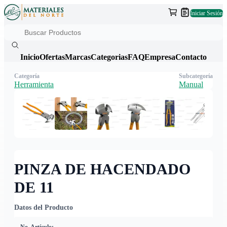
Iniciar Sesión
Inicio
Ofertas
Marcas
Categorias
FAQ
Empresa
Contacto
Categoría
Subcategoría
Herramienta
Manual
PINZA DE HACENDADO
DE 11
Datos del Producto