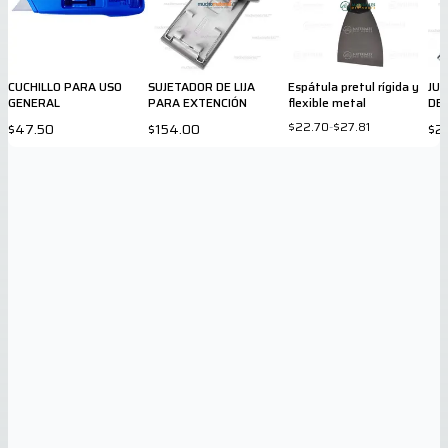
CUCHILLO PARA USO
SUJETADOR DE LIJA
Espátula pretul rígida y
JU
GENERAL
PARA EXTENCIÓN
flexible metal
DE
$22.70
-
$27.81
$47.50
$154.00
$2