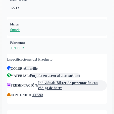
No. Artículo:
12213
Marca:
Surtek
Fabricante:
TRUPER
Especificaciones del Producto
Amarillo
COLOR
:
Forjada en acero al alto carbono
MATERIAL
:
Individual: Blíster de presentación con
PRESENTACIÓN
:
código de barra
1 Pieza
CONTENIDO
: