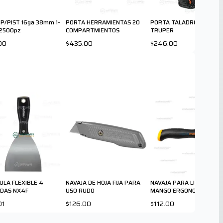
 P/PIST 16ga 38mm 1-
PORTA HERRAMIENTAS 20
PORTA TALADRO UNIVER
/2500pz
COMPARTMIENTOS
TRUPER
00
$435.00
$246.00
ULA FLEXIBLE 4
NAVAJA DE HOJA FIJA PARA
NAVAJA PARA LINOLEO CO
DAS NX4F
USO RUDO
MANGO ERGONOMICO
01
$126.00
$112.00