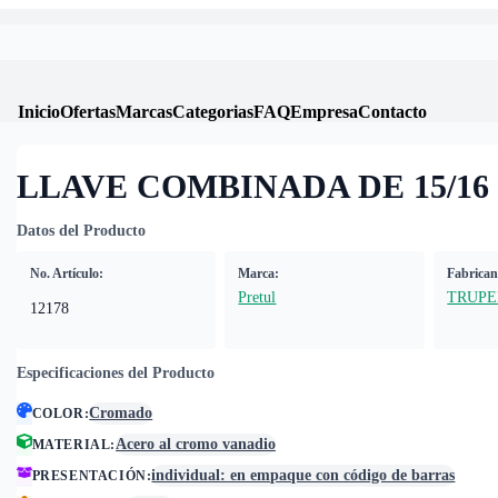
Inicio
Ofertas
Marcas
Categorias
FAQ
Empresa
Contacto
LLAVE COMBINADA DE 15/16
Datos del Producto
No. Artículo:
Marca:
Fabrican
Pretul
TRUPE
12178
Especificaciones del Producto
Cromado
COLOR
:
Acero al cromo vanadio
MATERIAL
:
individual: en empaque con código de barras
PRESENTACIÓN
: