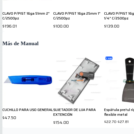
CLAVO P/PIST 16ga 51mm 2"
CLAVO P/PIST 16ga 25mm 1"
CLAVO P/PIST 16
C/2500pz
C/2500pz
1/4" C/2500pz
$196.01
$100.00
$139.00
Más de Manual
5
var.
CUCHILLO PARA USO GENERAL
SUJETADOR DE LIJA PARA
Espátula pretul rí
EXTENCIÓN
flexible metal
$47.50
$22.70
-
$27.81
$154.00