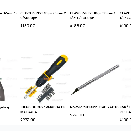
ga 32mm 1-
CLAVO P/PIST 18ga 25mm 1"
CLAVO P/PIST 18ga 38mm 1-
CLAVO
C/5000pz
1/2" C/5000pz
1/2" C
$120.00
$188.00
$150.
gida y
JUEGO DE DESARMADOR DE
NAVAJA "HOBBY" TIPO XACTO
ESPÁT
MATRACA
PULGA
$74.00
$222.00
$138.