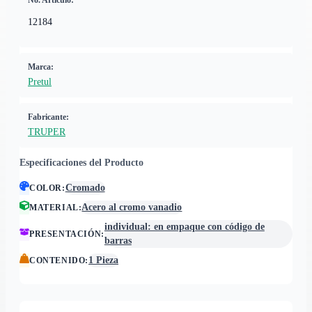
No. Artículo:
12184
Marca:
Pretul
Fabricante:
TRUPER
Especificaciones del Producto
Cromado
COLOR
:
Acero al cromo vanadio
MATERIAL
:
individual: en empaque con código de
PRESENTACIÓN
:
barras
1 Pieza
CONTENIDO
: