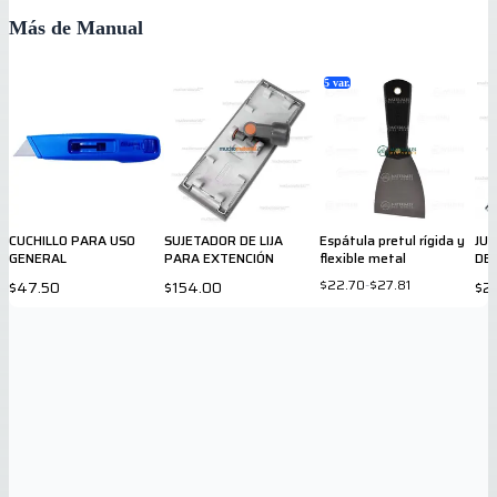
Más de Manual
5
var.
CUCHILLO PARA USO
SUJETADOR DE LIJA
Espátula pretul rígida y
JU
GENERAL
PARA EXTENCIÓN
flexible metal
DE
$22.70
-
$27.81
$47.50
$154.00
$2