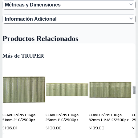
Métricas y Dimensiones
Información Adicional
Productos Relacionados
Más de TRUPER
CLAVO P/PIST 16ga
CLAVO P/PIST 16ga
CLAVO P/PIST 16ga
CLA
51mm 2" C/2500pz
25mm 1" C/2500pz
32mm 1-1/4" C/2500pz
25
$196.01
$100.00
$139.00
$1