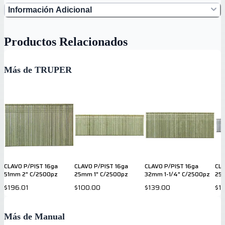
Información Adicional
Productos Relacionados
Más de TRUPER
CLAVO P/PIST 16ga
CLAVO P/PIST 16ga
CLAVO P/PIST 16ga
CLA
51mm 2" C/2500pz
25mm 1" C/2500pz
32mm 1-1/4" C/2500pz
25
$196.01
$100.00
$139.00
$1
Más de Manual