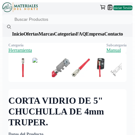
Iniciar Sesión
Inicio
Ofertas
Marcas
Categorias
FAQ
Empresa
Contacto
Categoría
Subcategoría
Herramienta
Manual
CORTA VIDRIO DE 5"
CHUCHULLA DE 4mm
TRUPER.
Datos del Producto