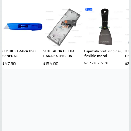
5
var.
CUCHILLO PARA USO
SUJETADOR DE LIJA
Espátula pretul rígida y
JU
GENERAL
PARA EXTENCIÓN
flexible metal
DE
$22.70
-
$27.81
$47.50
$154.00
$2