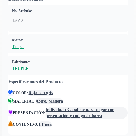
No. Artículo:
15640
Marca:
Truper
Fabricante:
TRUPER
Especificaciones del Producto
Rojo con gris
COLOR
:
Acero. Madera
MATERIAL
:
Individual: Caballete para colgar con
PRESENTACIÓN
:
presentación y código de barra
1 Pieza
CONTENIDO
: