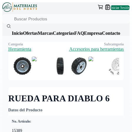
Iniciar Sesión
Inicio
Ofertas
Marcas
Categorias
FAQ
Empresa
Contacto
Categoría
Subcategoría
Herramienta
Accesorios para herramientas
RUEDA PARA DIABLO 6
Datos del Producto
No. Artículo:
15389