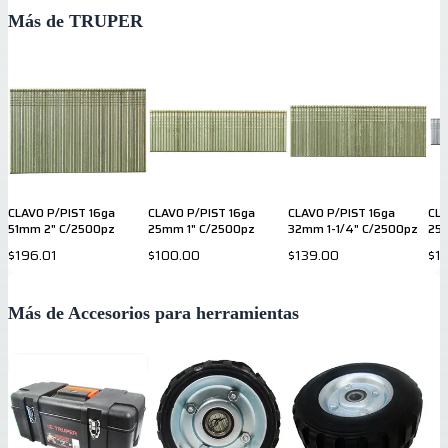
Más de TRUPER
CLAVO P/PIST 16ga
CLAVO P/PIST 16ga
CLAVO P/PIST 16ga
CLA
51mm 2" C/2500pz
25mm 1" C/2500pz
32mm 1-1/4" C/2500pz
25
$196.01
$100.00
$139.00
$1
Más de Accesorios para herramientas