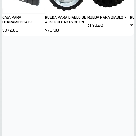
CAJA PARA
RUEDA PARA DIABLO DE
RUEDA PARA DIABLO 7
RU
HERRAMIENTA DE
4 1/2 PULGADAS DE UN
$148.20
$1
PLASTICO DE 20
BALERO
$372.00
$79.90
PULGADAS