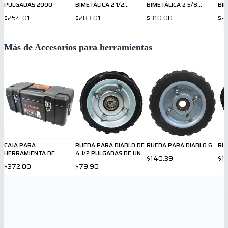
PULGADAS 2990
BIMETÁLICA 2 1/2
BIMETÁLICA 2 5/8
BIM
49569631
49569633
49
$254.01
$283.01
$310.00
$2
Más de Accesorios para herramientas
CAJA PARA
RUEDA PARA DIABLO DE
RUEDA PARA DIABLO 6
RU
HERRAMIENTA DE
4 1/2 PULGADAS DE UN
$140.39
$1
PLASTICO DE 20
BALERO
$372.00
$79.90
PULGADAS