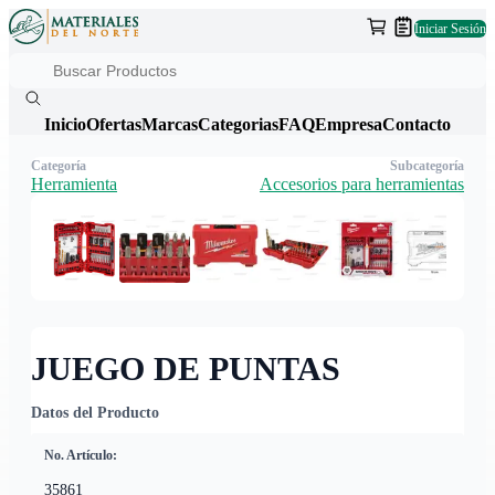
Iniciar Sesión
Inicio
Ofertas
Marcas
Categorias
FAQ
Empresa
Contacto
Categoría
Subcategoría
Herramienta
Accesorios para herramientas
JUEGO DE PUNTAS
Datos del Producto
No. Artículo:
35861