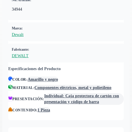
No. Artículo:
34944
Marca:
Dewalt
Fabricante:
DEWALT
Especificaciones del Producto
Amarillo y negro
COLOR
:
Componentes eléctricos, metal y polietileno
MATERIAL
:
Individual: Caja protectora de cartón con
PRESENTACIÓN
:
presentación y código de barra
1 Pieza
CONTENIDO
: