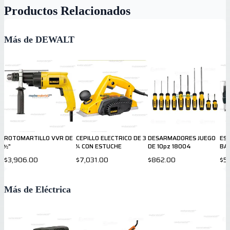
Productos Relacionados
Más de DEWALT
ROTOMARTILLO VVR DE
CEPILLO ELECTRICO DE 3
DESARMADORES JUEGO
ES
½"
¼ CON ESTUCHE
DE 10pz 18004
BAN
$3,906.00
$7,031.00
$862.00
$5,
Más de Eléctrica