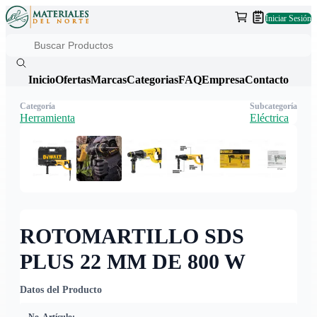
Iniciar Sesión
Inicio
Ofertas
Marcas
Categorias
FAQ
Empresa
Contacto
Categoría
Subcategoría
Herramienta
Eléctrica
ROTOMARTILLO SDS
PLUS 22 MM DE 800 W
Datos del Producto