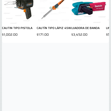
CAUTIN TIPO PISTOLA
CAUTÍN TIPO LÁPIZ 45W
LIJADORA DE BANDA
LIN
$1,002.00
$171.00
$3,452.00
$5