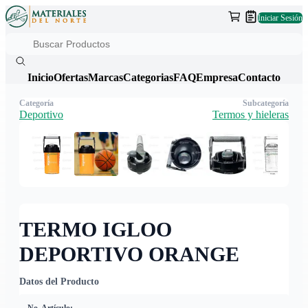
Iniciar Sesión
Inicio
Ofertas
Marcas
Categorias
FAQ
Empresa
Contacto
Categoría
Subcategoría
Deportivo
Termos y hieleras
TERMO IGLOO
DEPORTIVO ORANGE
Datos del Producto