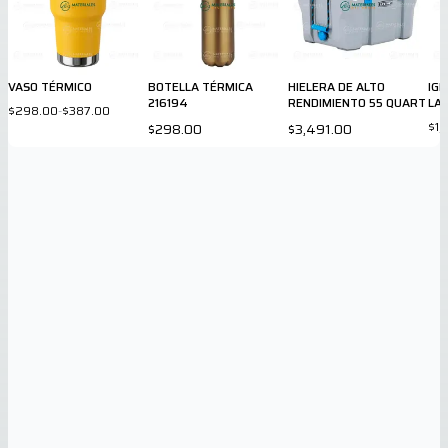
VASO TÉRMICO
BOTELLA TÉRMICA
HIELERA DE ALTO
IG
216194
RENDIMIENTO 55 QUART
LA
$298.00
-
$387.00
$1,
$298.00
$3,491.00