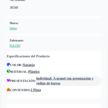
No. Artículo:
38340
Marca:
Igloo
Fabricante:
IGLOO
Especificaciones del Producto
Naranja
COLOR
:
Plástico
MATERIAL
:
Individual: A granel con presentación y
PRESENTACIÓN
:
código de barras
1 Pieza
CONTENIDO
: