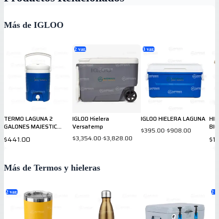
Más de IGLOO
2
var.
3
var.
TERMO LAGUNA 2
IGLOO Hielera
IGLOO HIELERA LAGUNA
HI
GALONES MAJESTIC
Versatemp
BI
$395.00
-
$908.00
BLUE
RE
$3,354.00
-
$3,828.00
$441.00
$1
Más de Termos y hieleras
2
var.
2
va