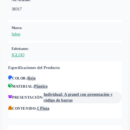
No. Artículo:
38317
Marca:
Igloo
Fabricante:
IGLOO
Especificaciones del Producto
Rojo
COLOR
:
Plástico
MATERIAL
:
Individual: A granel con presentación y
PRESENTACIÓN
:
código de barras
1 Pieza
CONTENIDO
: