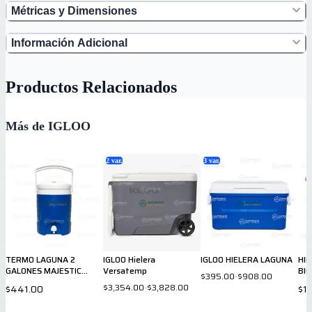
Métricas y Dimensiones
Información Adicional
Productos Relacionados
Más de IGLOO
2
var.
3
var.
TERMO LAGUNA 2
IGLOO Hielera
IGLOO HIELERA LAGUNA
HI
GALONES MAJESTIC
Versatemp
BI
$395.00
-
$908.00
BLUE
RE
$3,354.00
-
$3,828.00
$441.00
$1