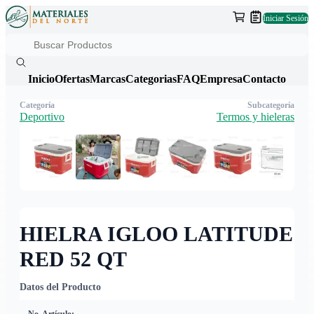
Iniciar Sesión
Inicio
Ofertas
Marcas
Categorias
FAQ
Empresa
Contacto
Categoría
Subcategoría
Deportivo
Termos y hieleras
HIELRA IGLOO LATITUDE
RED 52 QT
Datos del Producto