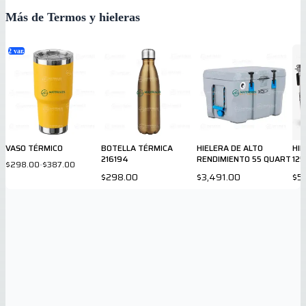
Más de Termos y hieleras
2
var.
VASO TÉRMICO
BOTELLA TÉRMICA
HIELERA DE ALTO
HI
216194
RENDIMIENTO 55 QUART
125
$298.00
-
$387.00
$298.00
$3,491.00
$5