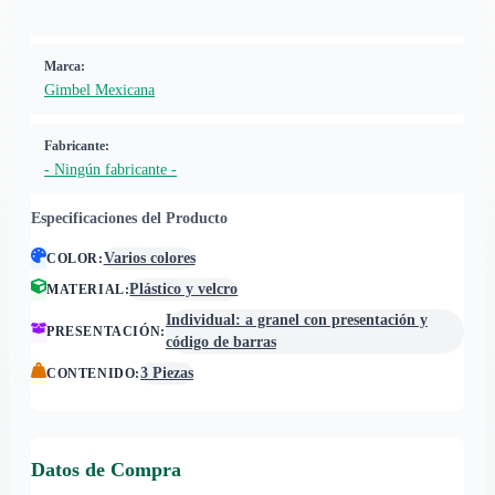
Marca:
Gimbel Mexicana
Fabricante:
- Ningún fabricante -
Especificaciones del Producto
Varios colores
COLOR
:
Plástico y velcro
MATERIAL
:
Individual: a granel con presentación y
PRESENTACIÓN
:
código de barras
3 Piezas
CONTENIDO
:
Datos de Compra