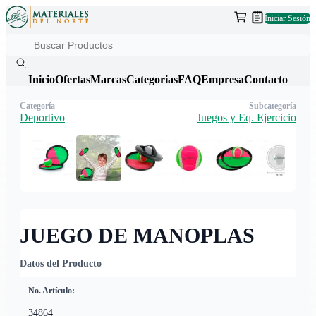
Iniciar Sesión
Inicio
Ofertas
Marcas
Categorias
FAQ
Empresa
Contacto
Categoría
Subcategoría
Deportivo
Juegos y Eq. Ejercicio
JUEGO DE MANOPLAS
Datos del Producto
No. Artículo:
34864