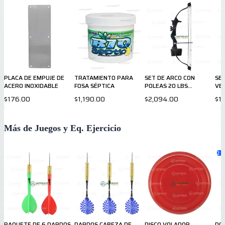
PLACA DE EMPUJE DE
TRATAMIENTO PARA
SET DE ARCO CON
SE
ACERO INOXIDABLE
FOSA SÉPTICA
POLEAS 20 LBS
VE
MKCB006B
$176.00
$1,190.00
$2,094.00
$1
Más de Juegos y Eq. Ejercicio
2
va
PAQUETE DE 6 DARDOS
DARDOS CABEZA DE
DISCO VOLADOR
DO