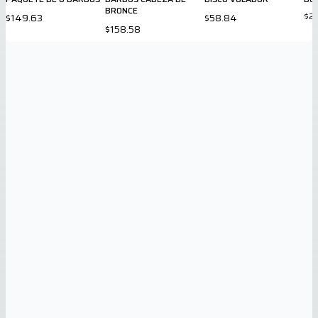
BRONCE
$21
$149.63
$58.84
$158.58