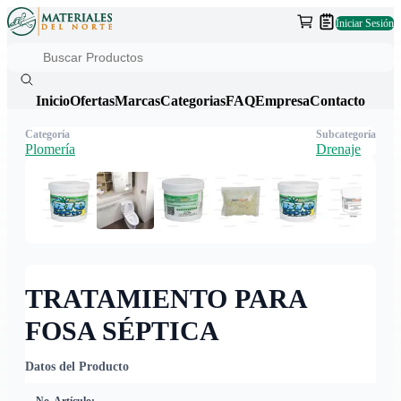
Iniciar Sesión
Inicio
Ofertas
Marcas
Categorias
FAQ
Empresa
Contacto
Categoría
Subcategoría
Plomería
Drenaje
TRATAMIENTO PARA
FOSA SÉPTICA
Datos del Producto