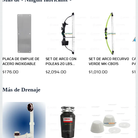
PLACA DE EMPUJE DE
SET DE ARCO CON
SET DE ARCO RECURVO
CA
ACERO INOXIDABLE
POLEAS 20 LBS
VERDE MK-CB015
PA
MKCB006B
110
$176.00
$2,094.00
$1,010.00
$1,
Más de Drenaje