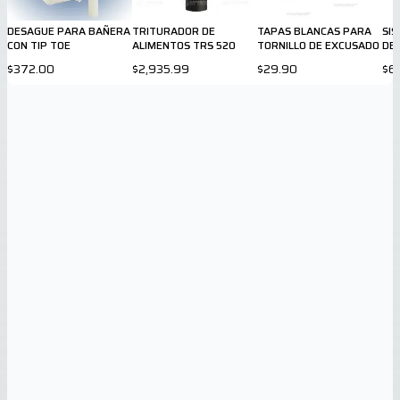
DESAGUE PARA BAÑERA
TRITURADOR DE
TAPAS BLANCAS PARA
SI
CON TIP TOE
ALIMENTOS TRS 520
TORNILLO DE EXCUSADO
DE
SAN
$372.00
$2,935.99
$29.90
$6