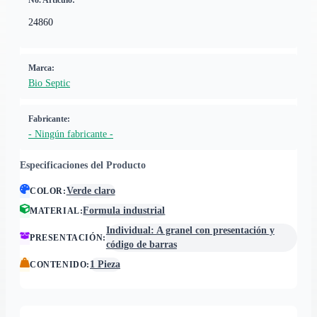
No. Artículo:
24860
Marca:
Bio Septic
Fabricante:
- Ningún fabricante -
Especificaciones del Producto
Verde claro
COLOR
:
Formula industrial
MATERIAL
:
Individual: A granel con presentación y
PRESENTACIÓN
:
código de barras
1 Pieza
CONTENIDO
: