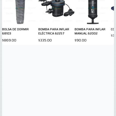
BOLSA DE DORMIR
BOMBA PARA INFLAR
BOMBA PARA INFLAR
CO
68103
ELÉCTRICA 62257
MANUAL 62002
$3
$869.00
$335.00
$90.00