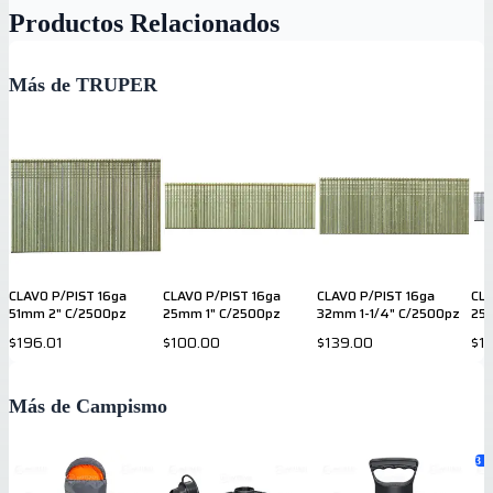
Productos Relacionados
Más de TRUPER
CLAVO P/PIST 16ga
CLAVO P/PIST 16ga
CLAVO P/PIST 16ga
CLA
51mm 2" C/2500pz
25mm 1" C/2500pz
32mm 1-1/4" C/2500pz
25
$196.01
$100.00
$139.00
$1
Más de Campismo
3
va