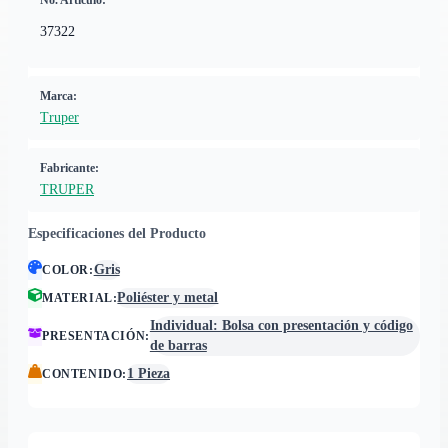
No. Artículo:
37322
Marca:
Truper
Fabricante:
TRUPER
Especificaciones del Producto
Gris
COLOR
:
Poliéster y metal
MATERIAL
:
Individual: Bolsa con presentación y código
PRESENTACIÓN
:
de barras
1 Pieza
CONTENIDO
: