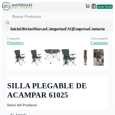
Iniciar Sesión
Inicio
Ofertas
Marcas
Categorias
FAQ
Empresa
Contacto
Categoría
Subcategoría
Deportivo
Campismo
SILLA PLEGABLE DE
ACAMPAR 61025
Datos del Producto