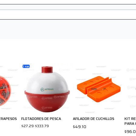
5
var.
TRAPESOS
FLOTADORES DE PESCA
AFILADOR DE CUCHILLOS
KIT R
PARA 
$27.29
-
$333.79
$49.10
$96.