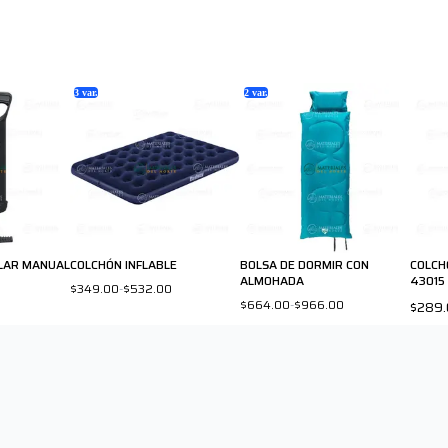
3
var.
2
var.
LAR MANUAL
COLCHÓN INFLABLE
BOLSA DE DORMIR CON
COLCH
ALMOHADA
43015
$349.00
-
$532.00
$664.00
-
$966.00
$289