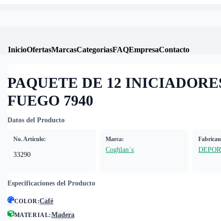
Inicio
Ofertas
Marcas
Categorias
FAQ
Empresa
Contacto
PAQUETE DE 12 INICIADORE
FUEGO 7940
Datos del Producto
No. Artículo:
Marca:
Fabrican
Coghlan´s
DEPOR
33290
Especificaciones del Producto
Café
COLOR
:
Madera
MATERIAL
: