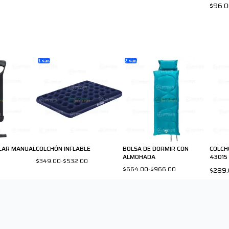
$96.
3
var.
2
var.
LAR MANUAL
COLCHÓN INFLABLE
BOLSA DE DORMIR CON
COLCH
ALMOHADA
43015
$349.00
-
$532.00
$664.00
-
$966.00
$289