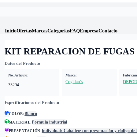
Inicio
Ofertas
Marcas
Categorias
FAQ
Empresa
Contacto
KIT REPARACION DE FUGAS 
Datos del Producto
No. Artículo:
Marca:
Fabrican
Coghlan´s
DEPOR
33294
Especificaciones del Producto
Blanco
COLOR
:
Formula industrial
MATERIAL
:
Individual: Caballete con presentación y código de
PRESENTACIÓN
: