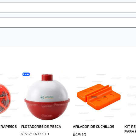
5
var.
TRAPESOS
FLOTADORES DE PESCA
AFILADOR DE CUCHILLOS
KIT R
PARA 
$27.29
-
$333.79
$49.10