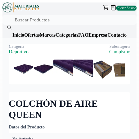
Iniciar Sesión
Inicio
Ofertas
Marcas
Categorias
FAQ
Empresa
Contacto
Categoría
Subcategoría
Deportivo
Campismo
COLCHÓN DE AIRE
QUEEN
Datos del Producto