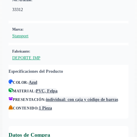
No. Artículo:
33312
Marca:
Stansport
Fabricante:
DEPORTE IMP
Especificaciones del Producto
Azul
COLOR
:
PVC, Felpa
MATERIAL
:
individual: con caja y código de barras
PRESENTACIÓN
:
1 Pieza
CONTENIDO
:
Datos de Compra