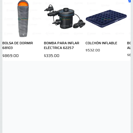
2
va
BOLSA DE DORMIR
BOMBA PARA INFLAR
COLCHÓN INFLABLE
BO
68103
ELÉCTRICA 62257
AL
$532.00
$6
$869.00
$335.00