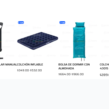
3
var.
2
var.
LAR MANUAL
COLCHÓN INFLABLE
BOLSA DE DORMIR CON
COLCH
ALMOHADA
43015
$349.00
-
$532.00
$664.00
-
$966.00
$289