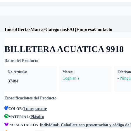
Inicio
Ofertas
Marcas
Categorias
FAQ
Empresa
Contacto
BILLETERA ACUATICA 9918
Datos del Producto
No. Artículo:
Marca:
Fabrican
Coghlan´s
- Ningún
37484
Especificaciones del Producto
Transparente
COLOR
:
Plástico
MATERIAL
:
Individual: Caballete con presentación y código de
PRESENTACIÓN
: