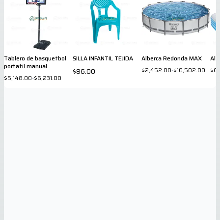
Tablero de basquetbol
SILLA INFANTIL TEJIDA
Alberca Redonda MAX
Alb
portatil manual
$2,452.00
-
$10,502.00
$6
$86.00
$5,148.00
-
$6,231.00