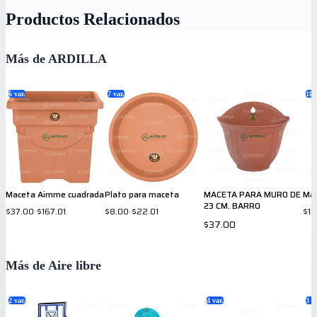
Productos Relacionados
Más de ARDILLA
6
var.
7
var.
11
v
Maceta Aimme cuadrada
Plato para maceta
MACETA PARA MURO DE
Mac
23 CM. BARRO
$37.00
-
$167.01
$8.00
-
$22.01
$10
$37.00
Más de Aire libre
2
var.
4
var.
3
va