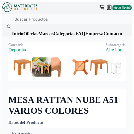
Iniciar Sesión
Inicio
Ofertas
Marcas
Categorias
FAQ
Empresa
Contacto
Categoría
Subcategoría
Deportivo
Aire libre
MESA RATTAN NUBE A51
VARIOS COLORES
Datos del Producto