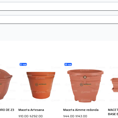
11
var.
10
var.
RO DE 23
Maceta Artesana
Maceta Aimme redonda
MACET
BASE 
$10.00
-
$292.00
$44.00
-
$143.00