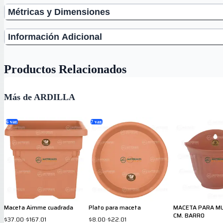
Métricas y Dimensiones
Información Adicional
Productos Relacionados
Más de ARDILLA
6
var.
7
var.
Maceta Aimme cuadrada
Plato para maceta
MACETA PARA MU
CM. BARRO
$37.00
-
$167.01
$8.00
-
$22.01