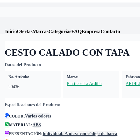
Inicio
Ofertas
Marcas
Categorias
FAQ
Empresa
Contacto
CESTO CALADO CON TAPA
Datos del Producto
No. Artículo:
Marca:
Fabrican
Plasticos La Ardilla
ARDIL
20436
Especificaciones del Producto
Varios colores
COLOR
:
ABS
MATERIAL
:
Individual: A pieza con código de barra
PRESENTACIÓN
: