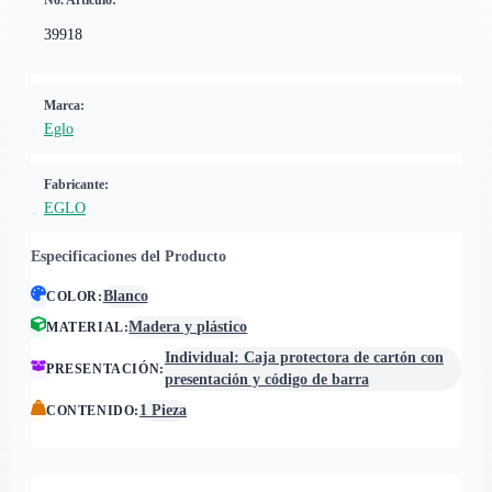
No. Artículo:
39918
Marca:
Eglo
Fabricante:
EGLO
Especificaciones del Producto
Blanco
COLOR
:
Madera y plástico
MATERIAL
:
Individual: Caja protectora de cartón con
PRESENTACIÓN
:
presentación y código de barra
1 Pieza
CONTENIDO
: