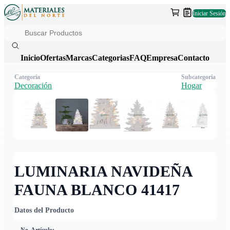
Iniciar Sesión
Inicio
Ofertas
Marcas
Categorias
FAQ
Empresa
Contacto
Categoría
Subcategoría
Decoración
Hogar
LUMINARIA NAVIDEÑA
FAUNA BLANCO 41417
Datos del Producto