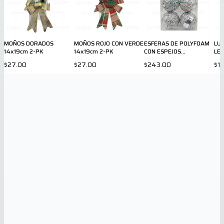
MOÑOS DORADOS
MOÑOS ROJO CON VERDE
ESFERAS DE POLYFOAM
LU
14x19cm 2-PK
14x19cm 2-PK
CON ESPEJOS
LED
PLATEADOS 10 cm 6-PK
$27.00
$27.00
$243.00
$1