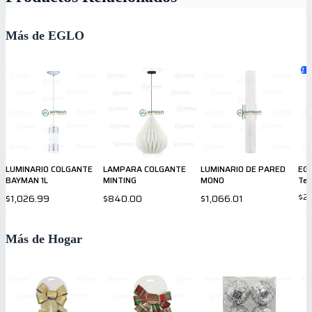
Más de EGLO
2
va
LUMINARIO COLGANTE
LAMPARA COLGANTE
LUMINARIO DE PARED
EGL
BAYMAN 1L
MINTING
MONO
Tec
$2
$1,026.99
$840.00
$1,066.01
Más de Hogar