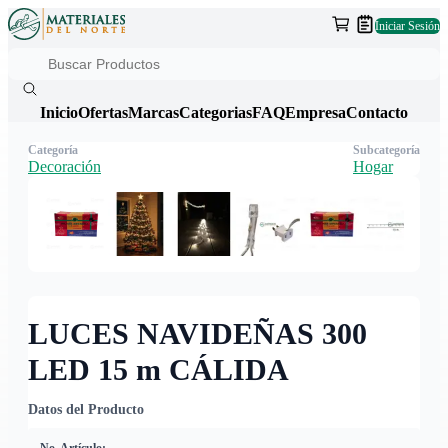
Iniciar Sesión
Inicio
Ofertas
Marcas
Categorias
FAQ
Empresa
Contacto
Categoría
Subcategoría
Decoración
Hogar
LUCES NAVIDEÑAS 300
LED 15 m CÁLIDA
Datos del Producto