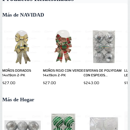
Más de NAVIDAD
MOÑOS DORADOS
MOÑOS ROJO CON VERDE
ESFERAS DE POLYFOAM
LU
14x19cm 2-PK
14x19cm 2-PK
CON ESPEJOS
LED
PLATEADOS 10 cm 6-PK
$27.00
$27.00
$243.00
$1
Más de Hogar