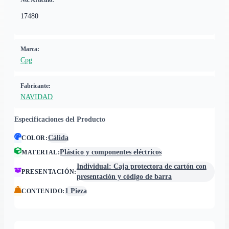
No. Artículo:
17480
Marca:
Cpg
Fabricante:
NAVIDAD
Especificaciones del Producto
Cálida
COLOR
:
Plástico y componentes eléctricos
MATERIAL
:
Individual: Caja protectora de cartón con
PRESENTACIÓN
:
presentación y código de barra
1 Pieza
CONTENIDO
: