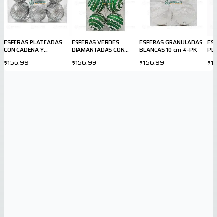
ESFERAS PLATEADAS
ESFERAS VERDES
ESFERAS GRANULADAS
ES
CON CADENA Y
DIAMANTADAS CON
BLANCAS 10 cm 4-PK
PLA
DIAMANTINA 6-PK
CINTILLA PLATEADA 6-
$156.99
$156.99
$156.99
$1
PK