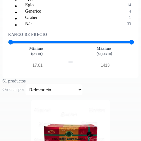
Eglo
14
Generico
4
Graber
1
N/e
33
RANGO DE PRECIO
Mínimo
Máximo
(
)
(
)
$17.01
$1,413.00
61 productos
Ordenar por: