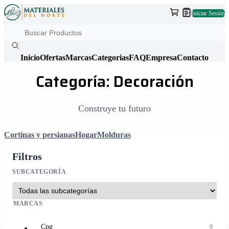
Iniciar Sesión
Inicio
Ofertas
Marcas
Categorias
FAQ
Empresa
Contacto
Categoría: Decoración
Construye tu futuro
Cortinas y persianas
Hogar
Molduras
Filtros
SUBCATEGORÍA
MARCAS
Cpg
9