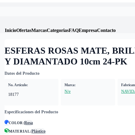
Inicio
Ofertas
Marcas
Categorias
FAQ
Empresa
Contacto
ESFERAS ROSAS MATE, BRI
Y DIAMANTADO 10cm 24-PK
Datos del Producto
No. Artículo:
Marca:
Fabrican
N/e
NAVID
18177
Especificaciones del Producto
Rosa
COLOR
:
Plástico
MATERIAL
: