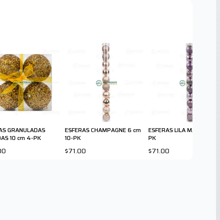
AS GRANULADAS
ESFERAS CHAMPAGNE 6 cm
ESFERAS LILA MATE 6 cm 
AS 10 cm 4-PK
10-PK
PK
00
$71.00
$71.00