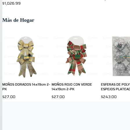
$1,026.99
Más de Hogar
MOÑOS DORADOS 14x19cm 2-
MOÑOS ROJO CON VERDE
ESFERAS DE POL
PK
14x19cm 2-PK
ESPEJOS PLATEAD
PK
$27.00
$27.00
$243.00