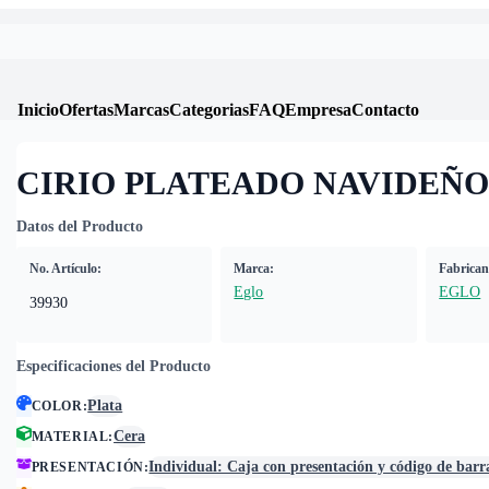
Inicio
Ofertas
Marcas
Categorias
FAQ
Empresa
Contacto
CIRIO PLATEADO NAVIDEÑO
Datos del Producto
No. Artículo:
Marca:
Fabrican
Eglo
EGLO
39930
Especificaciones del Producto
Plata
COLOR
:
Cera
MATERIAL
:
Individual: Caja con presentación y código de barr
PRESENTACIÓN
: