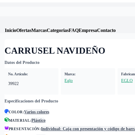
Inicio
Ofertas
Marcas
Categorias
FAQ
Empresa
Contacto
CARRUSEL NAVIDEÑO
Datos del Producto
No. Artículo:
Marca:
Fabrican
Eglo
EGLO
39922
Especificaciones del Producto
Varios colores
COLOR
:
Plástico
MATERIAL
:
Individual: Caja con presentación y código de barr
PRESENTACIÓN
: