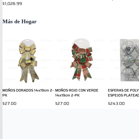
$1,026.99
Más de Hogar
MOÑOS DORADOS 14x19cm 2-
MOÑOS ROJO CON VERDE
ESFERAS DE POL
PK
14x19cm 2-PK
ESPEJOS PLATEAD
PK
$27.00
$27.00
$243.00