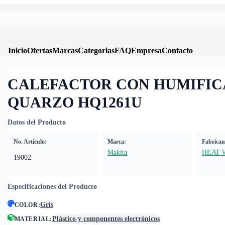
Inicio
Ofertas
Marcas
Categorias
FAQ
Empresa
Contacto
CALEFACTOR CON HUMIFI
QUARZO HQ1261U
Datos del Producto
No. Artículo:
Marca:
Fabrican
Makita
HEAT 
19002
Especificaciones del Producto
Gris
COLOR
:
Plástico y componentes electrónicos
MATERIAL
: