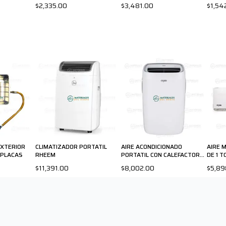
$2,335.00
$3,481.00
$1,54
EXTERIOR
CLIMATIZADOR PORTATIL
AIRE ACONDICIONADO
AIRE M
 PLACAS
RHEEM
PORTATIL CON CALEFACTOR
DE 1 T
FRIKKO
$11,391.00
$8,002.00
$5,89