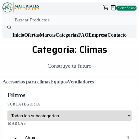
Iniciar Sesión
Inicio
Ofertas
Marcas
Categorias
FAQ
Empresa
Contacto
Categoría: Climas
Construye tu futuro
Accesorios para climas
Equipos
Ventiladores
Filtros
SUBCATEGORÍA
MARCAS
Airon
5