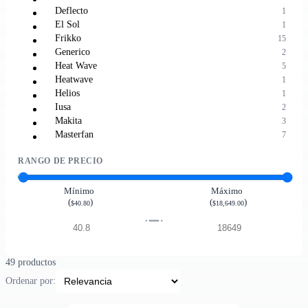
Deflecto
1
El Sol
1
Frikko
15
Generico
2
Heat Wave
5
Heatwave
1
Helios
1
Iusa
2
Makita
3
Masterfan
7
Masterflow
1
RANGO DE PRECIO
Mr.heater
1
Rheem
1
Solmatic
2
Mínimo
Máximo
(
)
(
)
White Rodgers
1
$40.80
$18,649.00
49 productos
Ordenar por: