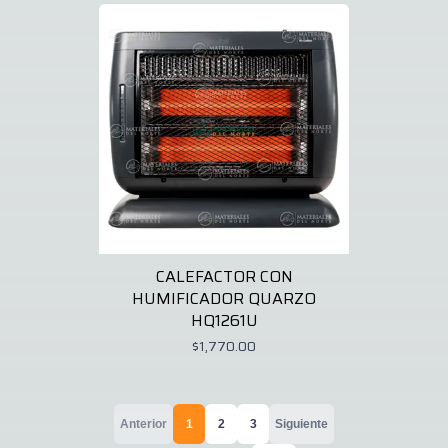
CALEFACTOR CON
HUMIFICADOR QUARZO
HQ1261U
$1,770.00
Anterior
1
2
3
Siguiente