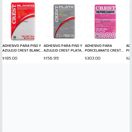
ADHESIVO PARA PISO Y
ADHESIVO PARA PISO Y
ADHESIVO PARA
AD
AZULEJO CREST BLANCO
AZULEJO CREST PLATA
PORCELANATO CREST
PIS
20 Kg
20 Kg
BLANCO 20 Kg
Kg
$185.00
$156.99
$303.00
$2