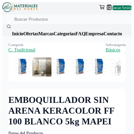
Iniciar Sesión
Inicio
Ofertas
Marcas
Categorias
FAQ
Empresa
Contacto
Categoría
Subcategoría
C. Tradicional
Básicos
EMBOQUILLADOR SIN
ARENA KERACOLOR FF
100 BLANCO 5kg MAPEI
Datos del Producto