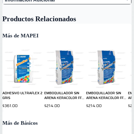
Productos Relacionados
Más de MAPEI
ADHESIVO ULTRAFLEX 2
EMBOQUILLADOR SIN
EMBOQUILLADOR SIN
EM
GRIS
ARENA KERACOLOR FF
ARENA KERACOLOR FF
ARE
103 BLANCO LUNA 5kg
110 GRIS MANHATTAN
GRI
$361.00
$214.00
$214.00
$2
MAPEI
5kg MAPEI
Más de Básicos