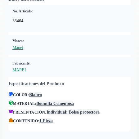
No. Artículo:
33464
Marca:
Mapei
Fabricante:
MAPEI
Especificaciones del Producto
Blanco
COLOR
:
Boquilla Cementosa
MATERIAL
:
Individual: Bolsa protectora
PRESENTACIÓN
:
1 Pieza
CONTENIDO
: