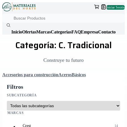
Iniciar Sesión
Inicio
Ofertas
Marcas
Categorias
FAQ
Empresa
Contacto
Categoría: C. Tradicional
Construye tu futuro
Accesorios para construcción
Aceros
Básicos
Filtros
SUBCATEGORÍA
MARCAS
Crest
14