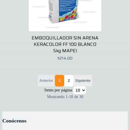
EMBOQUILLADOR SIN ARENA
KERACOLOR FF 100 BLANCO
5kg MAPEI
$214.00
Anterior
1
2
Siguiente
Items por página:
Mostrando
1
-
18
de
30
Conócenos