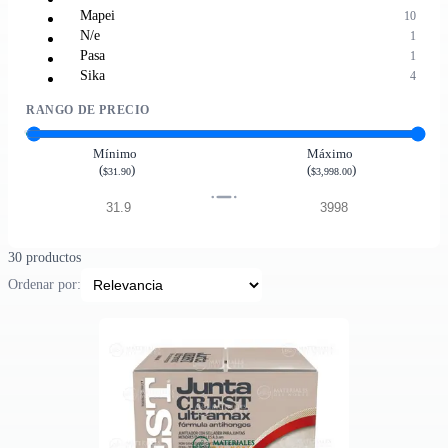
Mapei
10
N/e
1
Pasa
1
Sika
4
RANGO DE PRECIO
Mínimo
Máximo
(
)
(
)
$31.90
$3,998.00
30 productos
Ordenar por: