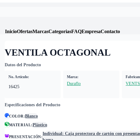
Inicio
Ofertas
Marcas
Categorias
FAQ
Empresa
Contacto
VENTILA OCTAGONAL
Datos del Producto
No. Artículo:
Marca:
Fabrican
Duraflo
VENT
16425
Especificaciones del Producto
Blanco
COLOR
:
Plástico
MATERIAL
:
Individual: Caja protectora de cartón con presenta
PRESENTACIÓN
:
barra