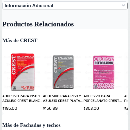
Información Adicional
Productos Relacionados
Más de CREST
ADHESIVO PARA PISO Y
ADHESIVO PARA PISO Y
ADHESIVO PARA
AD
AZULEJO CREST BLANCO
AZULEJO CREST PLATA
PORCELANATO CREST
PIS
20 Kg
20 Kg
BLANCO 20 Kg
Kg
$185.00
$156.99
$303.00
$2
Más de Fachadas y techos