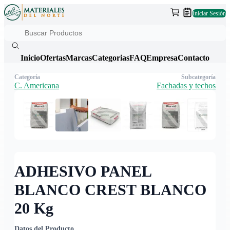
Iniciar Sesión
Inicio
Ofertas
Marcas
Categorias
FAQ
Empresa
Contacto
Categoría
Subcategoría
C. Americana
Fachadas y techos
ADHESIVO PANEL
BLANCO CREST BLANCO
20 Kg
Datos del Producto