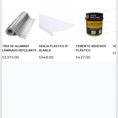
TIRA DE ALUMINIO
FASCIA PLASTICO 8"
CEMENTO ADHESIVO
VE
LAMINADO REFLEJANTE
BLANCA
PLÁSTICO
$1,
CON GOMA ASFALTICA
$3,373.00
$348.00
$437.00
PEEL & SEAL