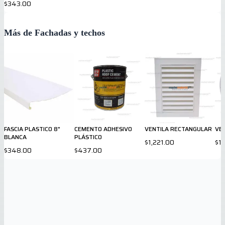
$343.00
Más de Fachadas y techos
FASCIA PLASTICO 8"
CEMENTO ADHESIVO
VENTILA RECTANGULAR
VE
BLANCA
PLÁSTICO
$1,221.00
$1
$348.00
$437.00