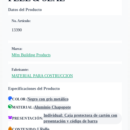
Datos del Producto
No. Artículo:
13390
Marca:
Mfm Building Products
Fabricante:
MATERIAL PARA COSTRUCCION
Especificaciones del Producto
Negro con gris metálico
COLOR
:
Aluminio Chapopote
MATERIAL
:
Individual: Caja protectora de cartón con
PRESENTACIÓN
:
presentación y código de barra
1 Rollo
CONTENIDO
: