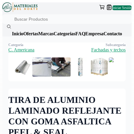
Iniciar Sesión
Inicio
Ofertas
Marcas
Categorias
FAQ
Empresa
Contacto
Categoría
Subcategoría
C. Americana
Fachadas y techos
TIRA DE ALUMINIO
LAMINADO REFLEJANTE
CON GOMA ASFALTICA
PEEL & SEAL