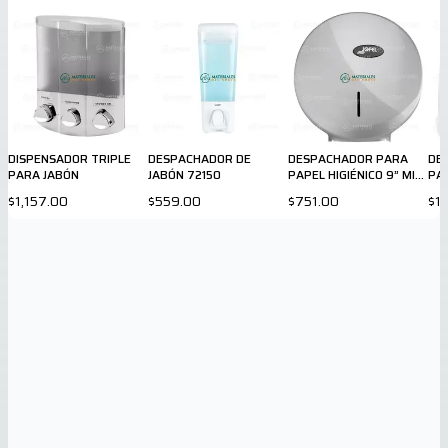
DISPENSADOR TRIPLE
DESPACHADOR DE
DESPACHADOR PARA
DE
PARA JABÓN
JABÓN 72150
PAPEL HIGIÉNICO 9” MINI
PA
SILVER AE57030
EN
$1,157.00
$559.00
$751.00
$1
AG