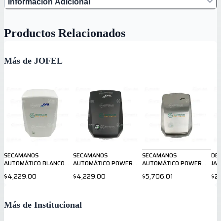
Información Adicional
Productos Relacionados
Más de JOFEL
SECAMANOS
SECAMANOS
SECAMANOS
DE
AUTOMÁTICO BLANCO
AUTOMÁTICO POWER
AUTOMÁTICO POWER
JA
AA56126
NEGRO AA56926
ACERO AA57526
AC
$4,229.00
$4,229.00
$5,706.01
$2
Más de Institucional