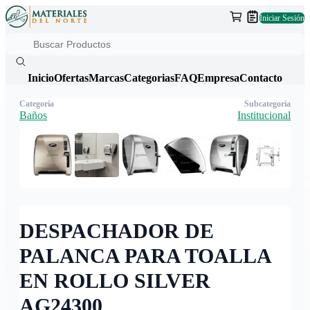
Iniciar Sesión
Inicio
Ofertas
Marcas
Categorias
FAQ
Empresa
Contacto
Categoría
Subcategoría
Baños
Institucional
DESPACHADOR DE
PALANCA PARA TOALLA
EN ROLLO SILVER
AG24300