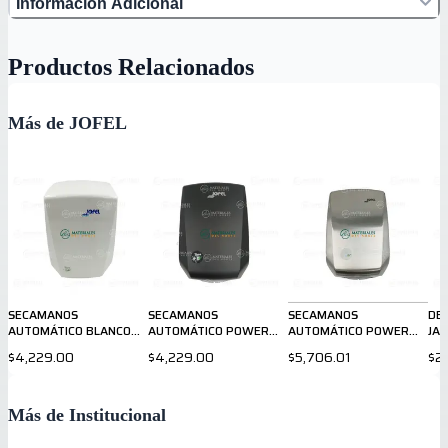
Información Adicional
Productos Relacionados
Más de JOFEL
SECAMANOS
SECAMANOS
SECAMANOS
DE
AUTOMÁTICO BLANCO
AUTOMÁTICO POWER
AUTOMÁTICO POWER
JA
AA56126
NEGRO AA56926
ACERO AA57526
AC
$4,229.00
$4,229.00
$5,706.01
$2
Más de Institucional