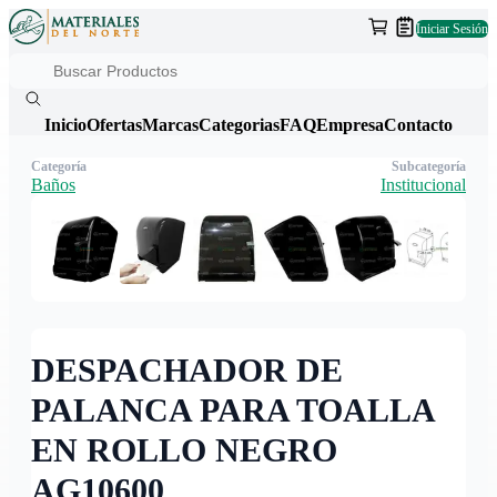
Iniciar Sesión
Inicio
Ofertas
Marcas
Categorias
FAQ
Empresa
Contacto
Categoría
Subcategoría
Baños
Institucional
DESPACHADOR DE
PALANCA PARA TOALLA
EN ROLLO NEGRO
AG10600