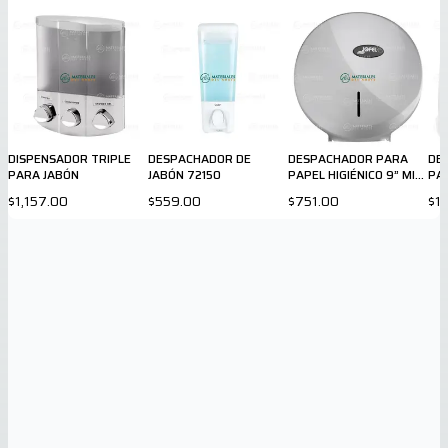
DISPENSADOR TRIPLE
DESPACHADOR DE
DESPACHADOR PARA
DE
PARA JABÓN
JABÓN 72150
PAPEL HIGIÉNICO 9” MINI
PA
SILVER AE57030
EN
$1,157.00
$559.00
$751.00
$1
AG