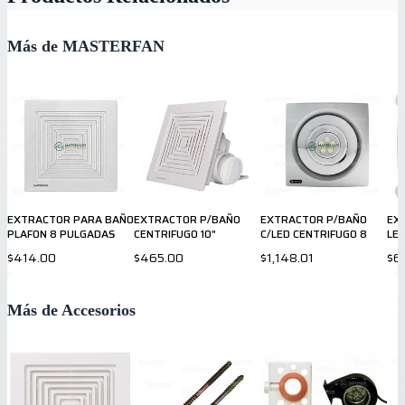
Más de MASTERFAN
EXTRACTOR PARA BAÑO
EXTRACTOR P/BAÑO
EXTRACTOR P/BAÑO
EX
PLAFON 8 PULGADAS
CENTRIFUGO 10"
C/LED CENTRIFUGO 8
LE
$414.00
$465.00
$1,148.01
$6
Más de Accesorios