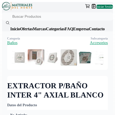
Iniciar Sesión
Inicio
Ofertas
Marcas
Categorias
FAQ
Empresa
Contacto
Categoría
Subcategoría
Baños
Accesorios
EXTRACTOR P/BAÑO
INTER 4" AXIAL BLANCO
Datos del Producto