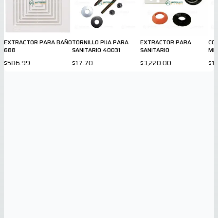
EXTRACTOR PARA BAÑO
TORNILLO PIJA PARA
EXTRACTOR PARA
CO
688
SANITARIO 40031
SANITARIO
MIC
$586.99
$17.70
$3,220.00
$1