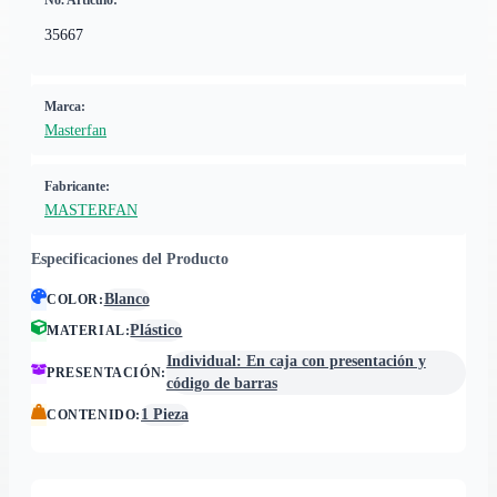
No. Artículo:
35667
Marca:
Masterfan
Fabricante:
MASTERFAN
Especificaciones del Producto
Blanco
COLOR
:
Plástico
MATERIAL
:
Individual: En caja con presentación y
PRESENTACIÓN
:
código de barras
1 Pieza
CONTENIDO
: