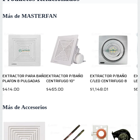
Más de MASTERFAN
EXTRACTOR PARA BAÑO
EXTRACTOR P/BAÑO
EXTRACTOR P/BAÑO
EX
PLAFON 8 PULGADAS
CENTRIFUGO 10"
C/LED CENTRIFUGO 8
LE
$414.00
$465.00
$1,148.01
$6
Más de Accesorios