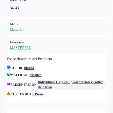
No. Artículo:
34043
Marca:
Masterfan
Fabricante:
MASTERFAN
Especificaciones del Producto
Blanco
COLOR
:
Plástico
MATERIAL
:
Individual: Caja con presentación y código
PRESENTACIÓN
:
de barras
1 Pieza
CONTENIDO
: