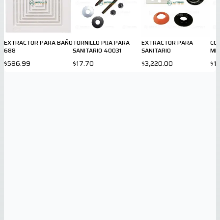
EXTRACTOR PARA BAÑO
TORNILLO PIJA PARA
EXTRACTOR PARA
CO
688
SANITARIO 40031
SANITARIO
MIC
$586.99
$17.70
$3,220.00
$1