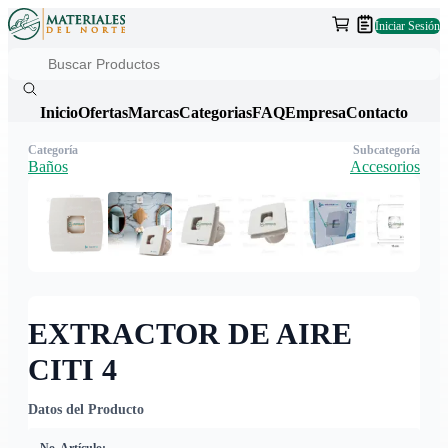
Iniciar Sesión
Inicio
Ofertas
Marcas
Categorias
FAQ
Empresa
Contacto
Categoría
Subcategoría
Baños
Accesorios
EXTRACTOR DE AIRE
CITI 4
Datos del Producto