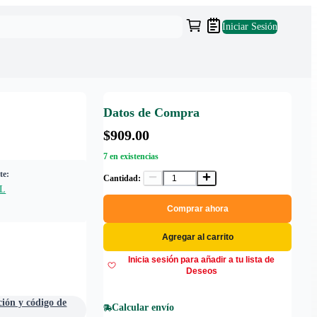
Iniciar Sesión
Datos de Compra
$909.00
7 en existencias
te:
Cantidad:
L
Comprar ahora
Agregar al carrito
Inicia sesión para añadir a tu lista de
Deseos
ción y código de
Calcular envío