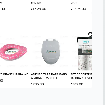
MM
BROWN
GRAY
8.00
$1,424.00
$1,424.00
TO INFANTIL PARA WC
ASIENTO TAPA PARA BAÑO
SET DE CORTINA DE BAÑO
ALARGADO 1550TTT
JACQUARD ESTILO FLORAL
00
$786.00
$327.00