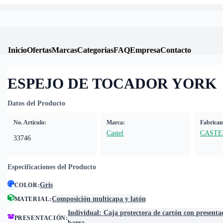
Inicio
Ofertas
Marcas
Categorias
FAQ
Empresa
Contacto
ESPEJO DE TOCADOR YORK
Datos del Producto
No. Artículo:
Marca:
Fabrican
Castel
CASTE
33746
Especificaciones del Producto
Gris
COLOR
:
Composición multicapa y latón
MATERIAL
:
Individual: Caja protectora de cartón con presenta
PRESENTACIÓN
:
barra