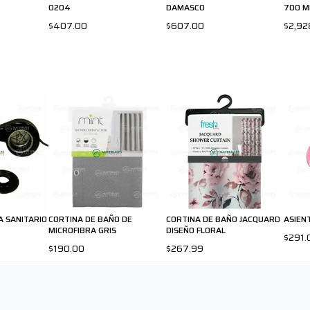
0204
DAMASCO
700 
$407.00
$607.00
$2,92
 SANITARIO
CORTINA DE BAÑO DE
CORTINA DE BAÑO JACQUARD
ASIEN
MICROFIBRA GRIS
DISEÑO FLORAL
$291.
$190.00
$267.99