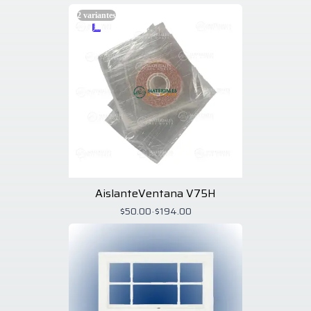
2
variantes
AislanteVentana V75H
$50.00
-
$194.00