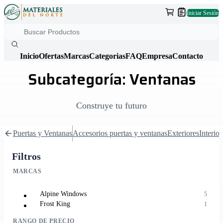
Iniciar Sesión
Inicio
Ofertas
Marcas
Categorias
FAQ
Empresa
Contacto
Subcategoría: Ventanas
Construye tu futuro
Puertas y Ventanas
Accesorios puertas y ventanas
Exteriores
Interior
Filtros
MARCAS
Alpine Windows
5
Frost King
1
RANGO DE PRECIO