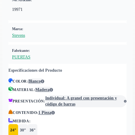
No. Artículo:
19971
Marca:
Stevens
Fabricante:
PUERTAS
Especificaciones del Producto
Blanco
COLOR
:
Madera
MATERIAL
:
Individual: A granel con presentación y
PRESENTACIÓN
:
código de barras
1 Pieza
CONTENIDO
:
MEDIDA
:
24"
30"
36"