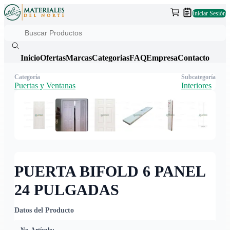
Iniciar Sesión
Inicio
Ofertas
Marcas
Categorias
FAQ
Empresa
Contacto
Categoría
Subcategoría
Puertas y Ventanas
Interiores
PUERTA BIFOLD 6 PANEL
24 PULGADAS
Datos del Producto