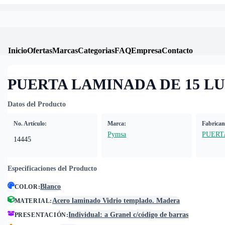
Inicio
Ofertas
Marcas
Categorias
FAQ
Empresa
Contacto
PUERTA LAMINADA DE 15 L
Datos del Producto
No. Artículo:
Marca:
Fabrican
Pymsa
PUERT
14445
Especificaciones del Producto
Blanco
COLOR
:
Acero laminado Vidrio templado. Madera
MATERIAL
:
Individual: a Granel c/código de barras
PRESENTACIÓN
: