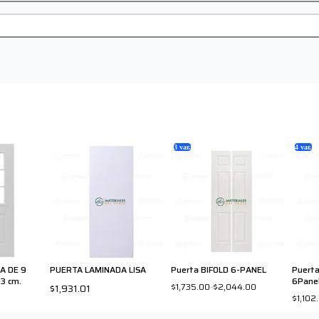
3
var.
4
var.
A DE 9
PUERTA LAMINADA LISA
Puerta BIFOLD 6-PANEL
Puerta
3 cm.
6Pane
$1,735.00
-
$2,044.00
$1,931.01
$1,102