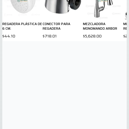
REGADERA PLÁSTICA DE
CONECTOR PARA
MEZCLADORA
ME
6 CM.
REGADERA
MONOMANDO ARBOR
RE
807
$44.10
$718.01
$5,628.00
$2