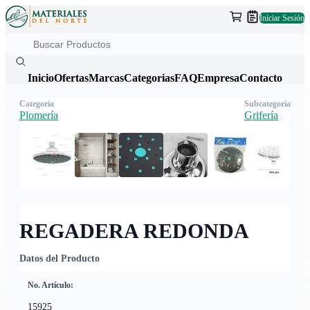
Iniciar Sesión
Inicio
Ofertas
Marcas
Categorias
FAQ
Empresa
Contacto
Categoría
Subcategoría
Plomería
Grifería
REGADERA REDONDA
Datos del Producto
No. Artículo:
15925