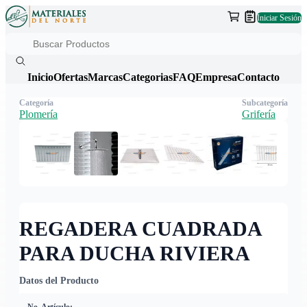
Iniciar Sesión
Inicio
Ofertas
Marcas
Categorias
FAQ
Empresa
Contacto
Categoría
Subcategoría
Plomería
Grifería
REGADERA CUADRADA
PARA DUCHA RIVIERA
Datos del Producto