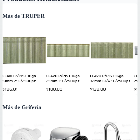
Más de TRUPER
CLAVO P/PIST 16ga
CLAVO P/PIST 16ga
CLAVO P/PIST 16ga
CLA
51mm 2" C/2500pz
25mm 1" C/2500pz
32mm 1-1/4" C/2500pz
25
$196.01
$100.00
$139.00
$1
Más de Grifería