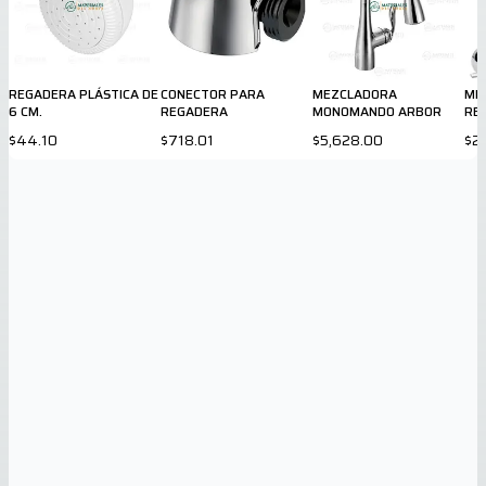
REGADERA PLÁSTICA DE
CONECTOR PARA
MEZCLADORA
ME
6 CM.
REGADERA
MONOMANDO ARBOR
RE
807
$44.10
$718.01
$5,628.00
$2