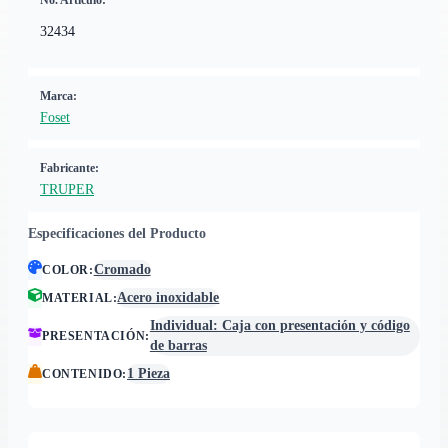
No. Artículo:
32434
Marca:
Foset
Fabricante:
TRUPER
Especificaciones del Producto
Cromado
COLOR
:
Acero inoxidable
MATERIAL
:
Individual: Caja con presentación y código
PRESENTACIÓN
:
de barras
1 Pieza
CONTENIDO
: