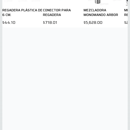
REGADERA PLÁSTICA DE
CONECTOR PARA
MEZCLADORA
ME
6 CM.
REGADERA
MONOMANDO ARBOR
RE
807
$44.10
$718.01
$5,628.00
$2