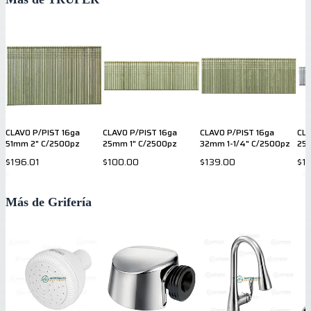
CLAVO P/PIST 16ga
CLAVO P/PIST 16ga
CLAVO P/PIST 16ga
CLA
51mm 2" C/2500pz
25mm 1" C/2500pz
32mm 1-1/4" C/2500pz
25
$196.01
$100.00
$139.00
$1
Más de Grifería