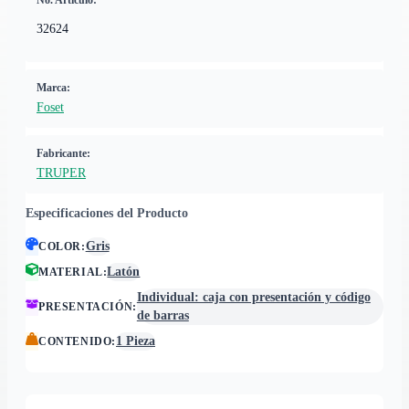
No. Artículo:
32624
Marca:
Foset
Fabricante:
TRUPER
Especificaciones del Producto
Gris
COLOR
:
Latón
MATERIAL
:
Individual: caja con presentación y código
PRESENTACIÓN
:
de barras
1 Pieza
CONTENIDO
: