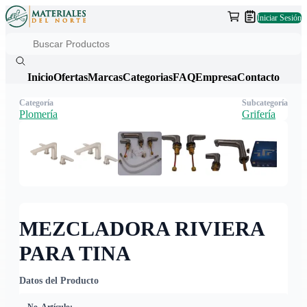
Iniciar Sesión
Inicio
Ofertas
Marcas
Categorias
FAQ
Empresa
Contacto
Categoría
Subcategoría
Plomería
Grifería
MEZCLADORA RIVIERA
PARA TINA
Datos del Producto