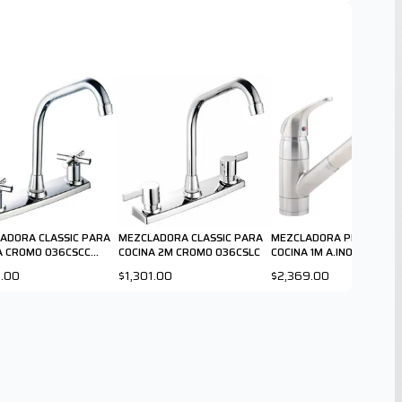
ADORA CLASSIC PARA
MEZCLADORA CLASSIC PARA
MEZCLADORA PFIRST PA
A CROMO 036CSCC
COCINA 2M CROMO 036CSLC
COCINA 1M A.INOX G13310
 PFISTER
1.00
$1,301.00
$2,369.00