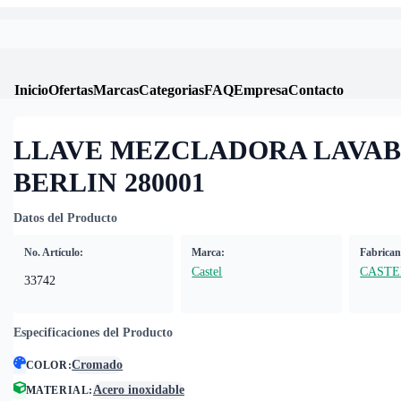
Inicio
Ofertas
Marcas
Categorias
FAQ
Empresa
Contacto
LLAVE MEZCLADORA LAVA
BERLIN 280001
Datos del Producto
No. Artículo:
Marca:
Fabrican
Castel
CASTE
33742
Especificaciones del Producto
Cromado
COLOR
:
Acero inoxidable
MATERIAL
: