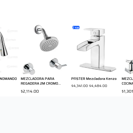
2
var.
ONOMANDO
MEZCLADORA PARA
PFISTER Mezcladora Kenzo
MEZCL
REGADERA 2M CROMO
COCIN
$4,341.00
-
$4,484.00
807CSLC PRICE PFISTER
PRICE
$2,114.00
$1,30