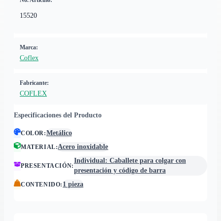
No. Artículo:
15520
Marca:
Coflex
Fabricante:
COFLEX
Especificaciones del Producto
Metálico
COLOR
:
Acero inoxidable
MATERIAL
:
Individual: Caballete para colgar con
PRESENTACIÓN
:
presentación y código de barra
1 pieza
CONTENIDO
: