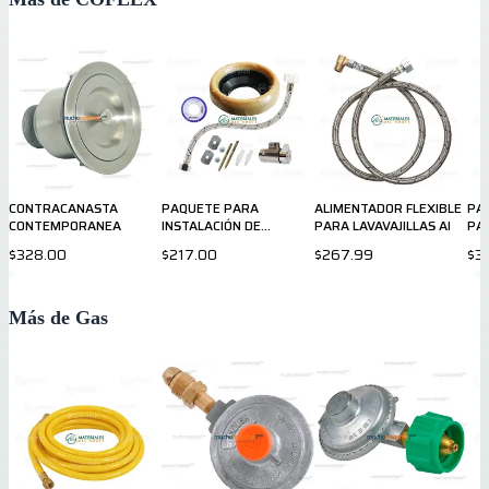
CONTRACANASTA
PAQUETE PARA
ALIMENTADOR FLEXIBLE
PA
CONTEMPORANEA
INSTALACIÓN DE
PARA LAVAVAJILLAS AI
PAR
SANITARIO COFLEX
GAS
$328.00
$217.00
$267.99
$3
Más de Gas