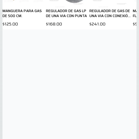
MANGUERA PARA GAS
REGULADOR DE GAS LP
REGULADOR DE GAS DE
MA
DE 500 CM.
DE UNA VIA CON PUNTA
UNA VIA CON CONEXIÓN
FLE
RAPIDA
CM.
$125.00
$168.00
$241.00
$9