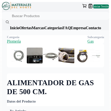
Iniciar Sesión
Inicio
Ofertas
Marcas
Categorias
FAQ
Empresa
Contacto
Categoría
Subcategoría
Plomería
Gas
ALIMENTADOR DE GAS
DE 500 CM.
Datos del Producto