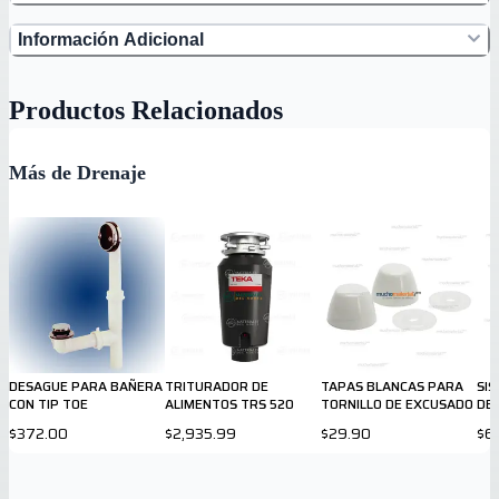
Información Adicional
Productos Relacionados
Más de Drenaje
DESAGUE PARA BAÑERA
TRITURADOR DE
TAPAS BLANCAS PARA
SI
CON TIP TOE
ALIMENTOS TRS 520
TORNILLO DE EXCUSADO
DE
SAN
$372.00
$2,935.99
$29.90
$6